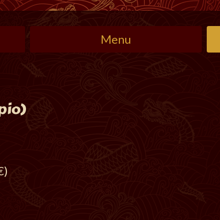
Menu
pio)
€)