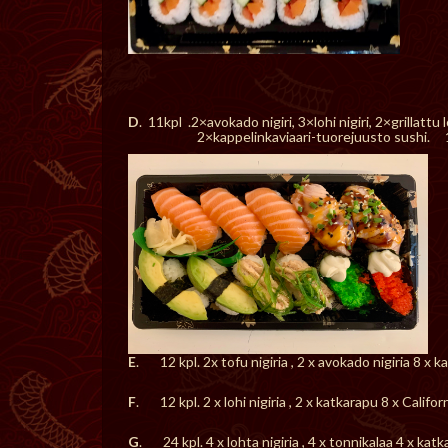
D
. 11kpl .2×avokado nigiri, 3×lohi nigiri, 2×grillattu
2×kappelinkaviaari-tuorejuusto sushi. 1
E
. 12 kpl. 2x tofu nigiria , 2 x avokado nigiria 8 x 
F
. 12 kpl. 2 x lohi nigiria , 2 x katkarapu 8 x Cali
G
. 24 kpl. 4 x lohta nigiria , 4 x tonnikalaa 4 x katka