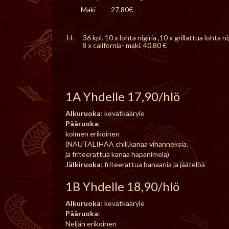
Maki 27.80€
H. 36 kpl. 10 x lohta nigiria ,10 x grillattua lohta ni
8 x california- maki. 40.80 €
1A Yhdelle 17,90/hlö
Alkuruoka
: kevätkääryle
Pääruoka
:
kolmen erikoinen
(NAUTALIHAA chili,kanaa vihanneksia,
ja friteerattua kanaa hapanimelä)
Jälkiruoka
: friteerattua banaania ja jäätelöä
1B Yhdelle 18,90/hlö
Alkuruoka
: kevätkääryle
Pääruoka
:
Neljän erikoinen