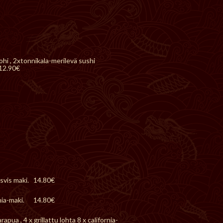
 lohi , 2xtonnikala-merilevä sushi
2.90€
kasvis maki. 14.80€
fornia-maki. 14.80€
rapua , 4 x grillattu lohta 8 x california-