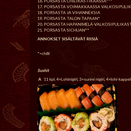
16. PORSASTA CHILIKASTIKAASSA***
17. PORSASTA VOIMAKKAASSA VALKOSIPULI
18. PORSASTA JA VIHANNEKSIA
19. PORSASTA TALON TAPAAN*
20. PORSASTA HAPANIMELÄ-VALKOSIPULIKAS
21. PORSASTA SICHUAN**
ANNOKSET SISÄLTÄVÄT RIISIÄ
*=chilli
Sushit
A
11 kpl. 4×Lohinigirl, 3×surimi nigiri, 4×lohi-kappel
.