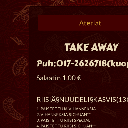
Ateriat
TAKE AWAY
Puh:017-2626718(kuo
Salaatin 1.00 €
RIISIÄ§NUUDELI§KASVIS(13
1. PAISTETTUJA VIHANNEKSIA
2. VIHANNEKSIA SICHUAN**
3. PAISTETTU RIISI SPECIAL
4. PAISTETTU RIISI SICHUAN**