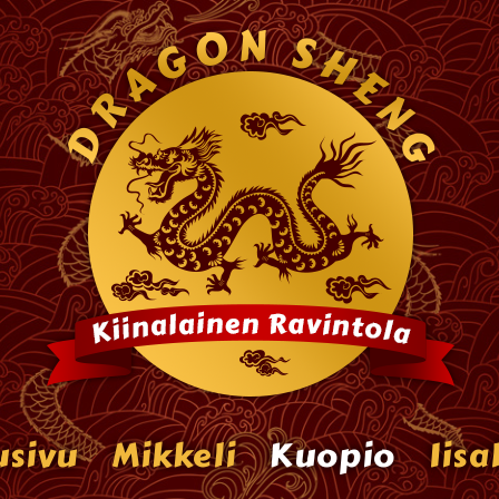
usivu
Mikkeli
Kuopio
Iisa