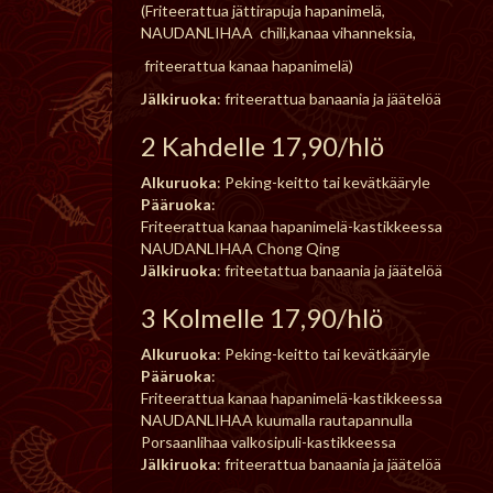
(Friteerattua jättirapuja hapanimelä,
NAUDANLIHAA chili,kanaa vihanneksia,
friteerattua kanaa hapanimelä)
Jälkiruoka
: friteerattua banaania ja jäätelöä
2 Kahdelle 17,90/hlö
Alkuruoka
: Peking-keitto tai kevätkääryle
Pääruoka
:
Friteerattua kanaa hapanimelä-kastikkeessa
NAUDANLIHAA Chong Qing
Jälkiruoka
: friteetattua banaania ja jäätelöä
3 Kolmelle 17,90/hlö
Alkuruoka
: Peking-keitto tai kevätkääryle
Pääruoka
:
Friteerattua kanaa hapanimelä-kastikkeessa
NAUDANLIHAA kuumalla rautapannulla
Porsaanlihaa valkosipuli-kastikkeessa
Jälkiruoka
: friteerattua banaania ja jäätelöä