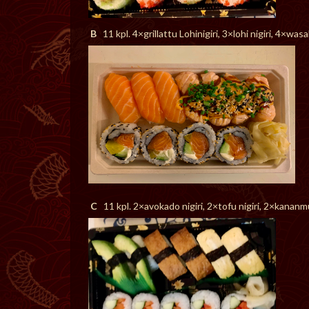
B
11 kpl. 4×grillattu Lohinigiri, 3×lohi nigiri, 4×wa
C
11 kpl. 2×avokado nigiri, 2×tofu nigiri, 2×kananmu