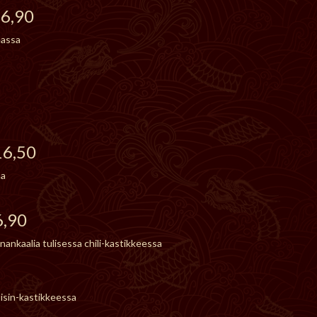
16,90
eassa
16,50
na
6,90
nankaalia tulisessa chili-kastikkeessa
oisin-kastikkeessa