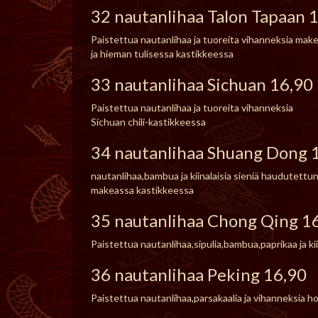
32 nautanlihaa Talon Tapaan 
Paistettua nautanlihaa ja tuoreita vihanneksia mak
ja hieman tulisessa kastikkeessa
33 nautanlihaa Sichuan 16,90
Paistettua nautanlihaa ja tuoreita vihanneksia
Sichuan chili-kastikkeessa
34 nautanlihaa Shuang Dong 
nautanlihaa,bambua ja kiinalaisia sieniä haudutettu
makeassa kastikkeessa
35 nautanlihaa Chong Qing 1
Paistettua nautanlihaa,sipulia,bambua,paprikaa ja kii
36 nautanlihaa Peking 16,90
Paistettua nautanlihaa,parsakaalia ja vihanneksia h