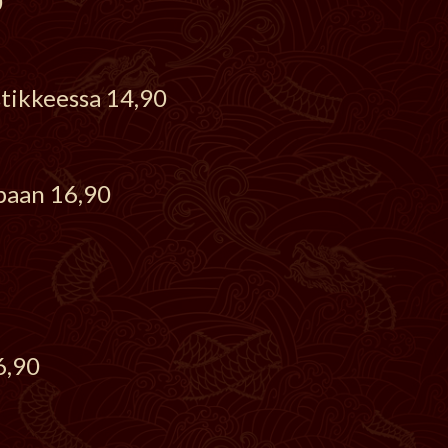
0
stikkeessa 14,90
paan 16,90
6,90