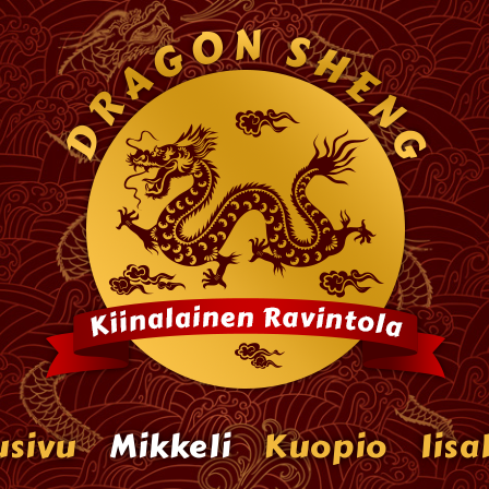
usivu
Mikkeli
Kuopio
Iisa