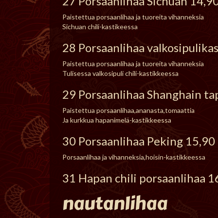
27 Porsaanlihaa Sichuan 14,9
Paistettua porsaanlihaa ja tuoreita vihanneksia
Sichuan chili-kastikeessa
28 Porsaanlihaa valkosipulika
Paistettua porsaanlihaa ja tuoreita vihanneksia
Tulisessa valkosipuli chili-kastikkeessa
29 Porsaanlihaa Shanghain ta
Paistettua porsaanlihaa,ananasta,tomaattia
Ja kurkkua hapanimelä-kastikkeessa
30 Porsaanlihaa Peking 15,90
Porsaanlihaa ja vihanneksia,hoisin-kastikkeessa
31 Hapan chili porsaanlihaa 1
nautanlihaa